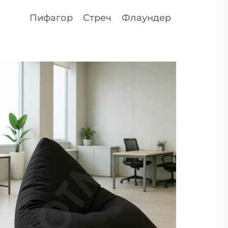
Пифагор
Стреч
Флаундер