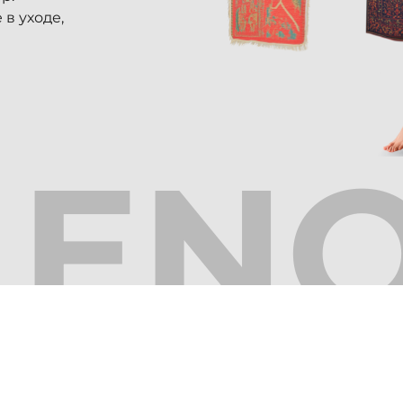
в уходе,
EN