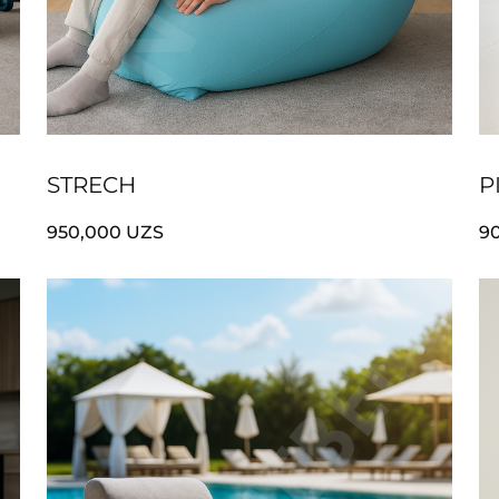
STRECH
P
950,000
UZS
9