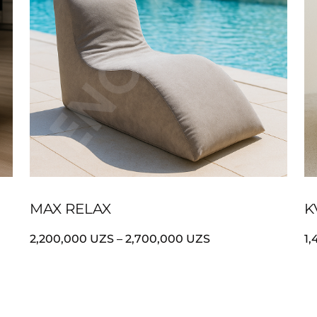
MAX RELAX
K
2,200,000
UZS
–
2,700,000
UZS
1